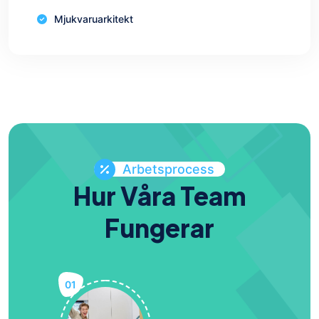
Mjukvaruarkitekt
Arbetsprocess
Hur Våra Team
Fungerar
01