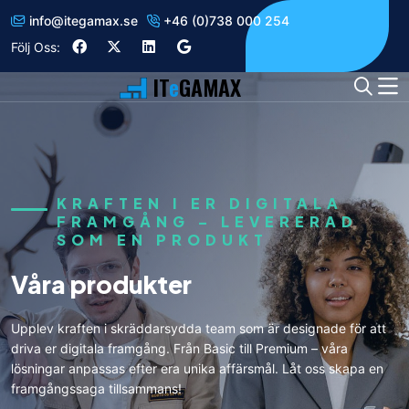
info
@
itegamax.se
+46 (0)738 000 254
Följ Oss:
IT
e
GAMAX
KRAFTEN I ER DIGITALA
FRAMGÅNG – LEVERERAD
SOM EN PRODUKT
Våra produkter
Upplev kraften i skräddarsydda team som är designade för att
driva er digitala framgång. Från Basic till Premium – våra
lösningar anpassas efter era unika affärsmål. Låt oss skapa en
framgångssaga tillsammans!