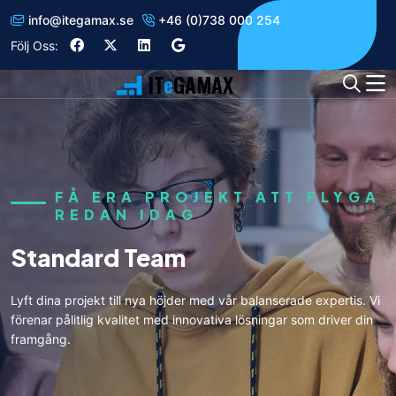
info
@
itegamax.se
+46 (0)738 000 254
Följ Oss:
IT
e
GAMAX
FÅ ERA PROJEKT ATT FLYGA
REDAN IDAG
Standard Team
Lyft dina projekt till nya höjder med vår balanserade expertis. Vi
förenar pålitlig kvalitet med innovativa lösningar som driver din
framgång.