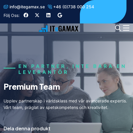
info
@
itegamax.se
+46 (0)738 000 254
Följ Oss:
IT
e
GAMAX
EN PARTNER, INTE BARA EN
LEVERANTÖR
Premium Team
Upplev partnerskap i världsklass med vår avancerade expertis.
Vårt team, präglat av spetskompetens och kreativitet.
Dela denna produkt