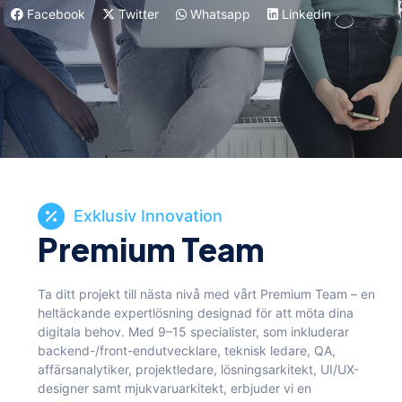
Facebook
Twitter
Whatsapp
Linkedin
Exklusiv Innovation
Premium Team
Ta ditt projekt till nästa nivå med vårt Premium Team – en
heltäckande expertlösning designad för att möta dina
digitala behov. Med 9–15 specialister, som inkluderar
backend-/front-endutvecklare, teknisk ledare, QA,
affärsanalytiker, projektledare, lösningsarkitekt, UI/UX-
designer samt mjukvaruarkitekt, erbjuder vi en