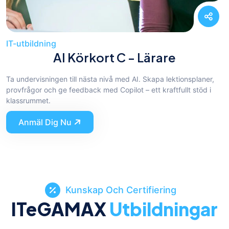
IT-utbildning
AI Körkort C - Lärare
Ta undervisningen till nästa nivå med AI. Skapa lektionsplaner,
provfrågor och ge feedback med Copilot – ett kraftfullt stöd i
klassrummet.
Anmäl Dig Nu
Kunskap Och Certifiering
ITeGAMAX
Utbildningar