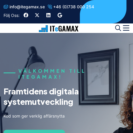
info
@
itegamax.se
+46 (0)738 000 254
Följ Oss:
IT
e
GAMAX
VÄLKOMMEN TILL
ITEGAMAX!
Data som strategisk tillgång
Förvandla data till insikter och vinst