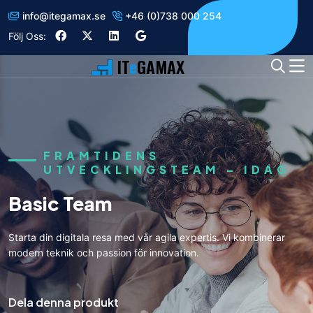
info
@
itegamax.se
+46 (0)738 000 254
Följ Oss:
IT
e
GAMAX
FRAMTIDENS
UTVECKLINGSTEAM – IDAG
Basic Team
Starta din digitala resa med vår agila expertis. Vi kombinerar
modern teknik och passion för innovation.
Dela denna produkt