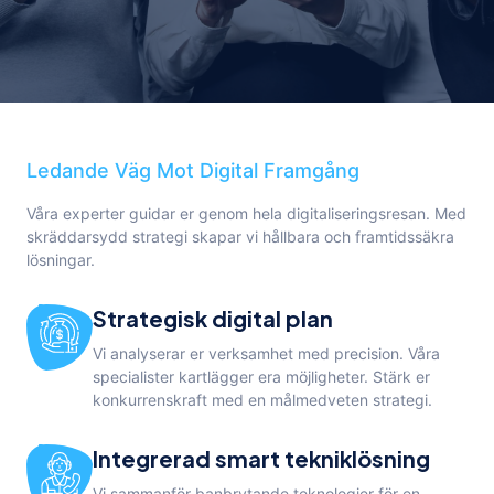
Ledande Väg Mot Digital Framgång
Våra experter guidar er genom hela digitaliseringsresan. Med
skräddarsydd strategi skapar vi hållbara och framtidssäkra
lösningar.
Strategisk digital plan
Vi analyserar er verksamhet med precision. Våra
specialister kartlägger era möjligheter. Stärk er
konkurrenskraft med en målmedveten strategi.
Integrerad smart tekniklösning
Vi sammanför banbrytande teknologier för en