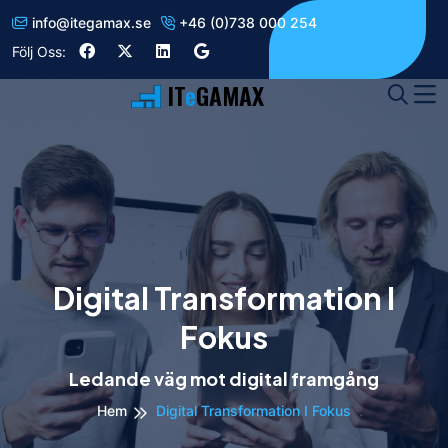
info
@
itegamax.se
+46 (0)738 000 254
Följ Oss:
IT
e
GAMAX
Digital Transformation I
Fokus
Ledande väg mot digital framgång
Hem
Digital Transformation I Fokus