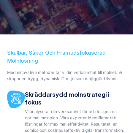
Skalbar, Säker Och Framtidsfokuserad
Molnlösning
Med innovativa metoder tar vi din verksamhet till molnet. Vi
skapar en trygg, dynamisk IT-miljö som möjliggör tillväxt.
Skräddarsydd molnstrategi i
fokus
Vi analyserar din verksamhet för att designa en
optimal molnplan. Våra experter identifierar rätt
lösningar för maximal effektivitet. Resultatet: en
sömlös och kostnadseffektiv digital transformation.