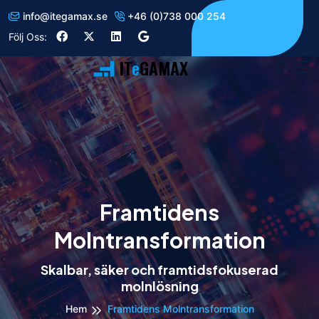
info
@
itegamax.se
+46 (0)738 000 254
Följ Oss:
IT
e
GAMAX
Framtidens
Molntransformation
Skalbar, säker och framtidsfokuserad
molnlösning
Hem
Framtidens Molntransformation