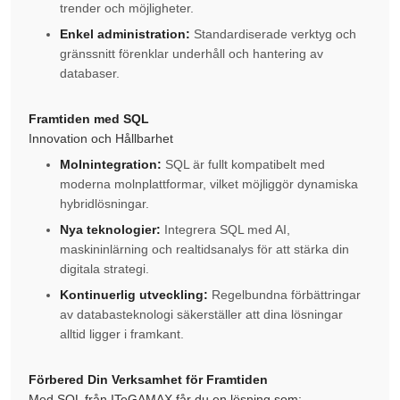
trender och möjligheter.
Enkel administration:
Standardiserade verktyg och
gränssnitt förenklar underhåll och hantering av
databaser.
Framtiden med SQL
Innovation och Hållbarhet
Molnintegration:
SQL är fullt kompatibelt med
moderna molnplattformar, vilket möjliggör dynamiska
hybridlösningar.
Nya teknologier:
Integrera SQL med AI,
maskininlärning och realtidsanalys för att stärka din
digitala strategi.
Kontinuerlig utveckling:
Regelbundna förbättringar
av databasteknologi säkerställer att dina lösningar
alltid ligger i framkant.
Förbered Din Verksamhet för Framtiden
Med SQL från ITeGAMAX får du en lösning som: