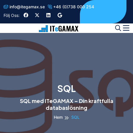
info
@
itegamax.se
+46 (0)738 000 254
Följ Oss:
IT
e
GAMAX
SQL
SQL med ITeGAMAX – Din kraftfulla
databaslösning
Hem
SQL