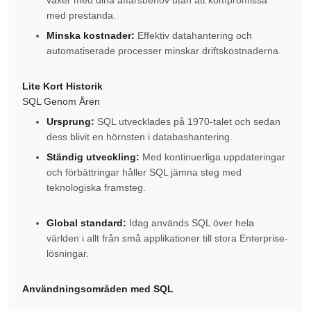
växer med dina affärsbehov utan att kompromissa
med prestanda.
Minska kostnader:
Effektiv datahantering och
automatiserade processer minskar driftskostnaderna.
Lite Kort Historik
SQL Genom Åren
Ursprung:
SQL utvecklades på 1970-talet och sedan
dess blivit en hörnsten i databashantering.
Ständig utveckling:
Med kontinuerliga uppdateringar
och förbättringar håller SQL jämna steg med
teknologiska framsteg.
Global standard:
Idag används SQL över hela
världen i allt från små applikationer till stora Enterprise-
lösningar.
Användningsområden med SQL